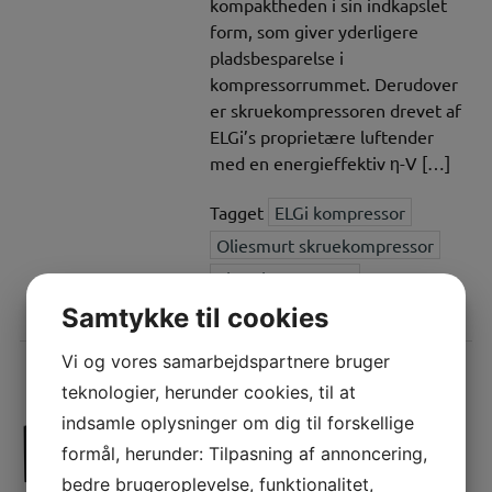
kompaktheden i sin indkapslet
form, som giver yderligere
pladsbesparelse i
kompressorrummet. Derudover
er skruekompressoren drevet af
ELGi’s proprietære luftender
med en energieffektiv η-V […]
Tagget
ELGi kompressor
Oliesmurt skruekompressor
Skruekompressor
Samtykke til cookies
Vi og vores samarbejdspartnere bruger
teknologier, herunder cookies, til at
indsamle oplysninger om dig til forskellige
Fordele ved en
formål, herunder: Tilpasning af annoncering,
oliesmurt
bedre brugeroplevelse, funktionalitet,