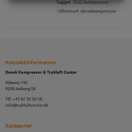
Tagget
ELGi kompressor
MARKETING
STATISTIK
Oliesmurt skruekompressor
Kontaktinformation
Dansk Kompressor & Trykluft Center
Nibevej 142
9200 Aalborg SV
Tlf.:
+45 82 30 30 58
info@trykluftcenter.dk
Kategorier