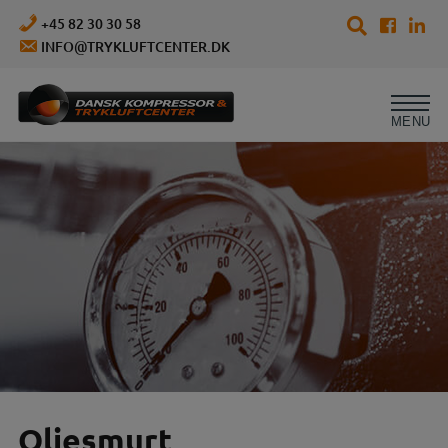
Hop
+45 82 30 30 58
til
INFO@TRYKLUFTCENTER.DK
indholdet
Oliesmurt