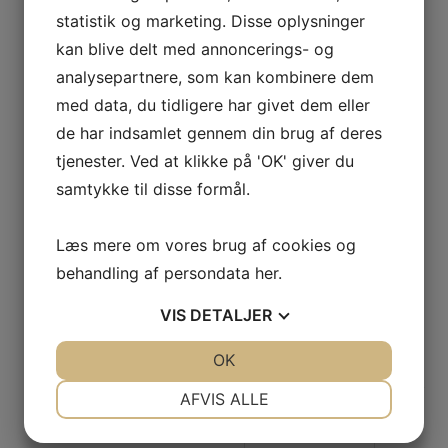
skruekompressor
statistik og marketing. Disse oplysninger
Skrevet den
9. januar 2025
kan blive delt med annoncerings- og
Hvorfor vælge en oliesmurt
analysepartnere, som kan kombinere dem
skruekompressor? I industrielle
med data, du tidligere har givet dem eller
operationer er effektivitet og
de har indsamlet gennem din brug af deres
pålidelighed altafgørende. Hvert
tjenester. Ved at klikke på 'OK' giver du
stykke udstyr spiller en
samtykke til disse formål.
afgørende rolle for at sikre en
jævn arbejdsgang, og
kompressorer er ingen
Læs mere om vores brug af cookies og
undtagelse. Når det kommer til
behandling af persondata
her
.
at vælge den rigtige kompressor
til jeres virksomhed, er
VIS
DETALJER
beslutningen ofte
JA
NEJ
OK
JA
NEJ
olieindsprøjtede
skruekompressorer. Her er nogle
NØDVENDIGE
PRÆFERENCER
AFVIS ALLE
af de væsentlige […]
JA
NEJ
JA
NEJ