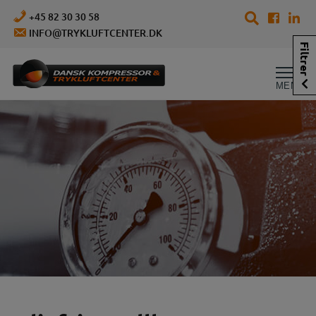
Hop
+45 82 30 30 58
til
INFO@TRYKLUFTCENTER.DK
indholdet
Filtrer