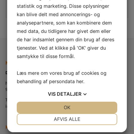
Der blev ikke fundet nogle varer, der matcher
statistik og marketing. Disse oplysninger
dit valg.
kan blive delt med annoncerings- og
analysepartnere, som kan kombinere dem
med data, du tidligere har givet dem eller
de har indsamlet gennem din brug af deres
tjenester. Ved at klikke på 'OK' giver du
samtykke til disse formål.
Kontaktinformation
Dansk Kompressor & Trykluft Center
Læs mere om vores brug af cookies og
behandling af persondata
her
.
Nibevej 142
9200 Aalborg SV
VIS
DETALJER
Tlf.:
+45 82 30 30 58
info@trykluftcenter.dk
JA
NEJ
OK
JA
NEJ
NØDVENDIGE
PRÆFERENCER
AFVIS ALLE
Kategorier
JA
NEJ
JA
NEJ