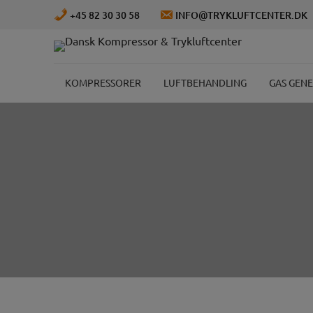
Hop
+45 82 30 30 58
INFO@TRYKLUFTCENTER.DK
til
indholdet
KOMPRESSORER
LUFTBEHANDLING
GAS GEN