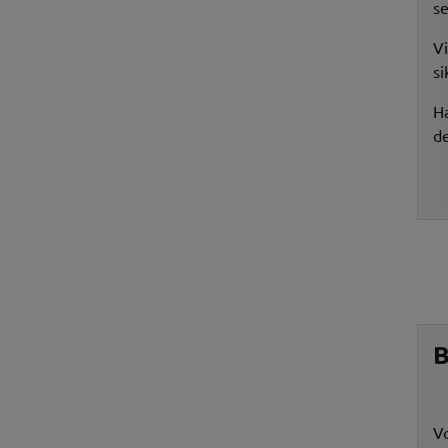
se
Vi
si
Ha
d
B
Vo