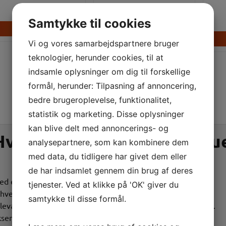
48.000,00
kr.
Samtykke til cookies
LÆS MERE
LÆS MERE
Vi og vores samarbejdspartnere bruger
teknologier, herunder cookies, til at
indsamle oplysninger om dig til forskellige
formål, herunder: Tilpasning af annoncering,
bedre brugeroplevelse, funktionalitet,
statistik og marketing. Disse oplysninger
kan blive delt med annoncerings- og
Hvorfor købe en brugt skr
analysepartnere, som kan kombinere dem
med data, du tidligere har givet dem eller
de har indsamlet gennem din brug af deres
ed en brugt skruekompressor får du en mulighed for at
tjenester. Ved at klikke på 'OK' giver du
hverve den til en lavere anskaffelsespris. Dog kan der være
samtykke til disse formål.
levante overvejelser ved at købe en brugt skruekompressor.
sempelvis hvordan tilstanden er? eller hvor ofte den skal