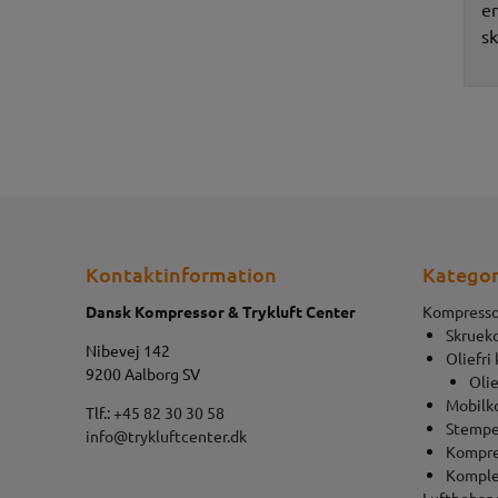
en
sk
Kontaktinformation
Kategor
Dansk Kompressor & Trykluft Center
Kompresso
Skruek
Nibevej 142
Oliefri
9200 Aalborg SV
Olie
Mobilk
Tlf.:
+45 82 30 30 58
Stempe
info@trykluftcenter.dk
Kompre
Komple