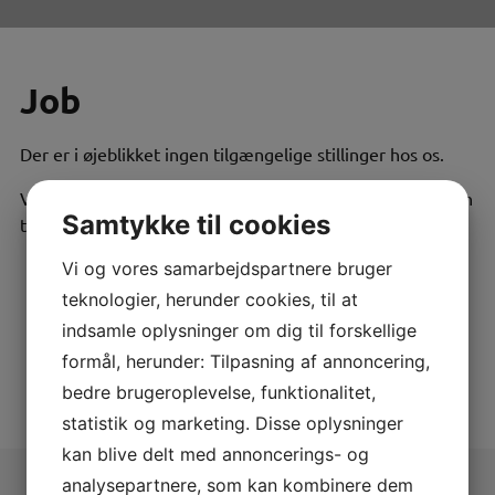
Job
Der er i øjeblikket ingen tilgængelige stillinger hos os.
Vi tager gerne imod uopfordrede ansøgninger – send den
Samtykke til cookies
til mail: john@trykluftcenter.dk
Vi og vores samarbejdspartnere bruger
teknologier, herunder cookies, til at
indsamle oplysninger om dig til forskellige
formål, herunder: Tilpasning af annoncering,
bedre brugeroplevelse, funktionalitet,
statistik og marketing. Disse oplysninger
kan blive delt med annoncerings- og
analysepartnere, som kan kombinere dem