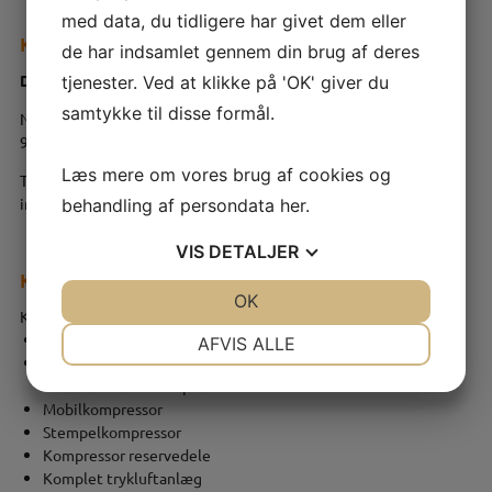
med data, du tidligere har givet dem eller
Kontaktinformation
de har indsamlet gennem din brug af deres
Dansk Kompressor & Trykluft Center
tjenester. Ved at klikke på 'OK' giver du
samtykke til disse formål.
Nibevej 142
9200 Aalborg SV
Læs mere om vores brug af cookies og
Tlf.:
+45 82 30 30 58
info@trykluftcenter.dk
behandling af persondata
her
.
VIS
DETALJER
Kategorier
JA
NEJ
OK
JA
NEJ
Kompressorer
NØDVENDIGE
PRÆFERENCER
Skruekompressor
AFVIS ALLE
Oliefri kompressor
JA
NEJ
JA
NEJ
Oliefri Scrollkompressor
Mobilkompressor
MARKETING
STATISTIK
Stempelkompressor
Kompressor reservedele
Komplet trykluftanlæg